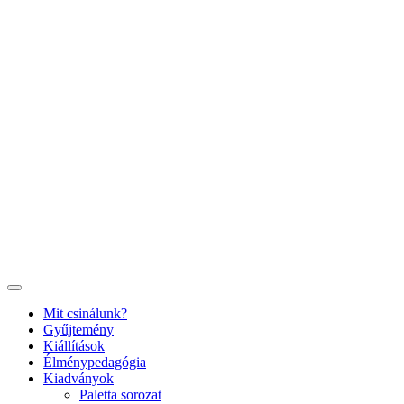
Ugrás
a
tartalomhoz
Mit csinálunk?
Gyűjtemény
Kiállítások
Élménypedagógia
Kiadványok
Paletta sorozat