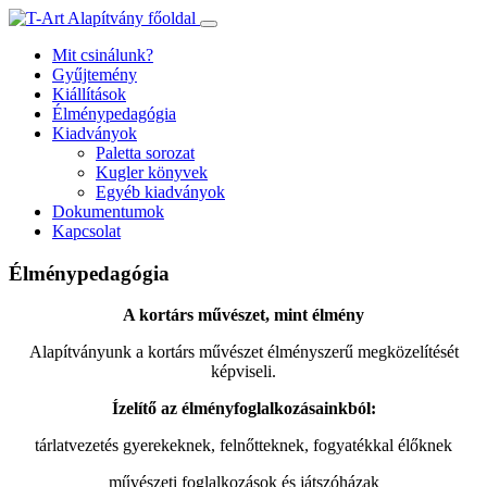
Ugrás
a
Mit csinálunk?
tartalomhoz
Gyűjtemény
Kiállítások
Élménypedagógia
Kiadványok
Paletta sorozat
Kugler könyvek
Egyéb kiadványok
Dokumentumok
Kapcsolat
Élménypedagógia
A kortárs művészet, mint élmény
Alapítványunk a kortárs művészet élményszerű megközelítését
képviseli.
Ízelítő az élményfoglalkozásainkból:
tárlatvezetés gyerekeknek, felnőtteknek, fogyatékkal élőknek
művészeti foglalkozások és játszóházak