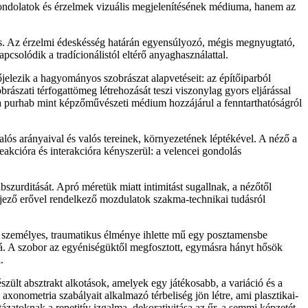
 gondolatok és érzelmek vizuális megjelenítésének médiuma, hanem az
is. Az érzelmi édeskésség határán egyensúlyozó, mégis megnyugtató,
pcsolódik a tradícionálistól eltérő anyaghasználattal.
jelezik a hagyományos szobrászat alapvetéseit: az építőiparból
rászati térfogattömeg létrehozását teszi viszonylag gyors eljárással
 a purhab mint képzőművészeti médium hozzájárul a fenntarthatóságról
ós arányaival és valós tereinek, környezetének léptékével. A néző a
reakcióra és interakcióra kényszerül: a velencei gondolás
szurditását. Apró méretük miatt intimitást sugallnak, a nézőtől
fejező erővel rendelkező mozdulatok szakma-technikai tudásról
 személyes, traumatikus élménye ihlette mű egy posztamensbe
sá. A szobor az egyéniségüktől megfosztott, egymásra hányt hősök
.
szült absztrakt alkotások, amelyek egy játékosabb, a variáció és a
xonometria szabályait alkalmazó térbeliség jön létre, ami plasztikai-
tázatoknak a repetitív izgalma, dekorativitása az űr, a semmi képzetét