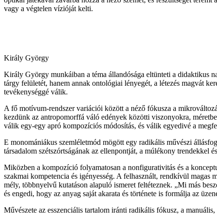
vagy a végtelen vízióját kelti.
Király György
Király György munkáiban a téma állandósága eltünteti a didaktikus narra
tárgy felületét, hanem annak ontológiai lényegét, a létezés magvát ke
tevékenységgé válik.
A fő motívum-rendszer variációi között a néző fókusza a mikrováltozá
kezdünk az antropomorffá váló edények közötti viszonyokra, méretbel
válik egy-egy apró kompozíciós módosítás, és válik egyedivé a megfes
E monomániákus szemléletmód mögött egy radikális művészi állásfoglalá
társadalom szétszórtságának az ellenpontját, a múlékony trendekkel és
Miközben a kompozíció folyamatosan a nonfigurativitás és a konceptual
szakmai kompetencia és igényesség. A felhasznált, rendkívül magas mi
mély, többnyelvű kutatáson alapuló ismeret feltéteznek. „Mi más beszé
és engedi, hogy az anyag saját akarata és története is formálja az üzen
Művészete az esszenciális tartalom iránti radikális fókusz, a manuális