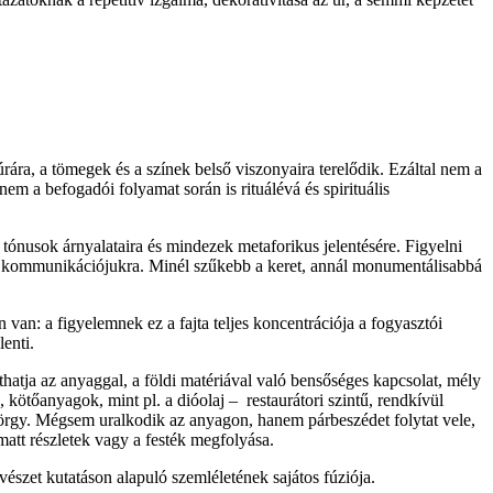
úrára, a tömegek és a színek belső viszonyaira terelődik. Ezáltal nem a
em a befogadói folyamat során is rituálévá és spirituális
tónusok árnyalataira és mindezek metaforikus jelentésére. Figyelni
zti kommunikációjukra. Minél szűkebb a keret, annál monumentálisabbá
van: a figyelemnek ez a fajta teljes koncentrációja a fogyasztói
enti.
thatja az anyaggal, a földi matériával való bensőséges kapcsolat, mély
kötőanyagok, mint pl. a dióolaj – restaurátori szintű, rendkívül
György. Mégsem uralkodik az anyagon, hanem párbeszédet folytat vele,
 matt részletek vagy a festék megfolyása.
vészet kutatáson alapuló szemléletének sajátos fúziója.