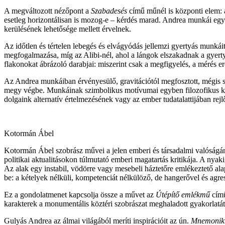
A megváltozott nézőpont a
Szabadesés
című műnél is központi elem: a
esetleg horizontálisan is mozog-e – kérdés marad. Andrea munkái egy 
kerülésének lehetősége mellett érvelnek.
Az időtlen és tértelen lebegés és elvágyódás jellemzi gyertyás munkáit
megfogalmazása, míg az Alibi-nél, ahol a lángok elszakadnak a gyert
flakonokat ábrázoló darabjai: miszerint csak a megfigyelés, a mérés e
Az Andrea munkáiban érvényesülő, gravitációtól megfosztott, mégis sta
megy végbe. Munkáinak szimbolikus motívumai egyben filozofikus kérdé
dolgaink alternatív értelmezésének vagy az ember tudatalattijában rejlő
Kotormán Ábel
Kotormán Ábel szobrász művei a jelen emberi és társadalmi valóságának
politikai aktualitásokon túlmutató emberi magatartás kritikája. A nyak
Az alak egy instabil, vödörre vagy mesebeli háztetőre emlékeztető al
be: a kételyek nélküli, kompetenciát nélkülöző, de hangerővel és agres
Ez a gondolatmenet kapcsolja össze a művet az
Útépítő emlékmű
című
karakterek a monumentális köztéri szobrászat meghaladott gyakorlatát 
Gulyás Andrea az álmai világából meríti inspirációit az ún.
Mnemoniku