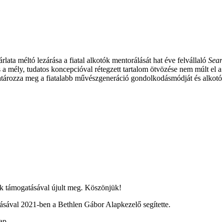
ta méltó lezárása a fiatal alkotók mentorálását hat éve felvállaló
Sear
a mély, tudatos koncepcióval rétegzett tartalom ötvözése nem múlt el a
 határozza meg a fiatalabb művészgeneráció gondolkodásmódját és alkotói
 támogatásával újult meg. Köszönjük!
ával 2021-ben a Bethlen Gábor Alapkezelő segítette.
ap.