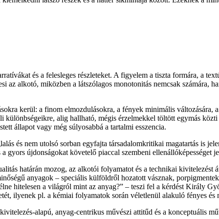
tívákat és a felesleges részleteket. A figyelem a tiszta formára, a text
resi az alkotó, miközben a látszólagos monotonitás nemcsak számára, han
sokra kerül: a finom elmozdulásokra, a fények minimális változására, a 
i különbségeikre, alig hallható, mégis érzelmekkel töltött egymás kö
tett állapot vagy még súlyosabbá a tartalmi esszencia.
s és nem utolsó sorban egyfajta társadalomkritikai magatartás is jelen 
 a gyors újdonságokat követelő piaccal szembeni ellenállóképességet jel
itás határán mozog, az alkotói folyamatot és a technikai kivitelezést á
nőségű anyagok – speciális külföldről hozatott vásznak, porpigmentek, 
lne hitelesen a világról mint az anyag?” – teszi fel a kérdést Király 
etét, ilyenek pl. a kémiai folyamatok során véletlenül alakuló fényes és
, kivitelezés-alapú, anyag-centrikus művészi attitűd és a konceptuális mű