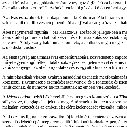
azokat irányítani, megoldáskeresésre vagy igazságfeltárásra használn
éber állapotban kontrollált és önkénytelenül gúzsba kötött emberi agy
Az alvás és az álmok tematikáját bontja ki Kotormán Ábel líraibb, int
szinte stabil oldalfekvésben pihenő női alakjával a sárga-rózsaszín ha
Ábel nagyméretű figurája – bár klasszikus, ábrázolói jellegükben a m
átöröklődött poliuretán habból készült és a formaalkotás szabadabb, új
lehetővé. A folyékony hab mintába önthető, alakítható, míg a megszi
szóló diskurzushoz is.
Az életnagyság alkalmazásával emberábrázolása közvetlenebb kapcsolat
művel egyenrangú félként találkozik, egész testi jelenlétével értelmezi
varázsszőnyegen az alvó lány odafekvésre, együtt-álmodásra hív mink
A miniplasztikák viszont gyakran társadalmi üzenetek megfogalmazását 
közelebbi, figyelmesebb szemlélést igényelnek, és a fontosság és jele
tanúskodnak, és humoros tükröt mutatnak az emberi viselkedésről.
A
Velencei álom
belső békéjével áll éles, megrázó kontrasztban a
Töm
süllyesztve, üveglap alatt jelenik meg. A történelmi kontextus a szo
méltatlan végzetét és az emberi élet elértéktelenedését vizsgálja, mi
A klasszikus figurális szobrászatból új kitekintést jelentenek az ezen
szerialitás lehetőségét megteremtő attitűdről tanúskodnak. A pengék e
optikai játékával zavarba hozza a néző szemét, és feszültséget teremt 