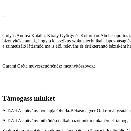
—
Gulyás Andrea Katalin, Király György és Kotormán Ábel csoportos tárla
bizonyítéka annak, hogy a klasszikus szakmatechnikai alapozottság és 
a szintetizáló látásmód ma is élő, releváns és értékteremtő bázisként
Garami Gréta művészettörténész megnyitószövege
Támogass minket
A T-Art Alapítvány honlapja Óbuda-Békásmegyer Önkormányzatának
A T-Art Alapítvány működését alkalmazottunk munkabérnek támogatás
Szakmai programjaink rendszeres támogatója a Nemzeti Kulturális Al