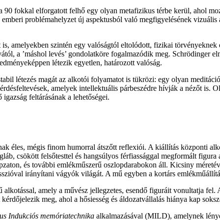
 90 fokkal elforgatott felhő egy olyan metafizikus térbe kerül, ahol mo
emberi problémahelyzet új aspektusból való megfigyelésének vizuális al
 is, amelyekben szintén egy valóságtól eltolódott, fizikai törvényeknek
yától, a ’máshol levés’ gondolatköre fogalmazódik meg. Schrödinger el
redményeképpen létezik egyetlen, határozott valóság.
bil létezés magát az alkotói folyamatot is tükrözi: egy olyan meditáci
sfeltevések, amelyek intellektuális párbeszédre hívják a nézőt is. Ol
 igazság feltárásának a lehetőségei.
 éles, mégis finom humorral átszőtt reflexiói. A kiállítás központi al
igláb, csökött felsőtesttel és hangsúlyos férfiassággal megformált figu
apzaton, és további emlékműszerű oszlopdarabokon áll. Kicsiny méretév
szióval irányítani vágyók világát. A mű egyben a kortárs emlékműállítás 
 alkotással, amely a művész jellegzetes, esendő figuráit vonultatja fel
kérdőjelezik meg, ahol a hősiesség és áldozatvállalás hiánya kap soksz
s Indukciós memóriatechnika
alkalmazásával (MILD), amelynek lény