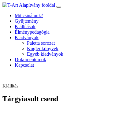
Ugrás
a
Mit csinálunk?
tartalomhoz
Gyűjtemény
Kiállítások
Élménypedagógia
Kiadványok
Paletta sorozat
Kugler könyvek
Egyéb kiadványok
Dokumentumok
Kapcsolat
Kiállítás
Tárgyiasult csend