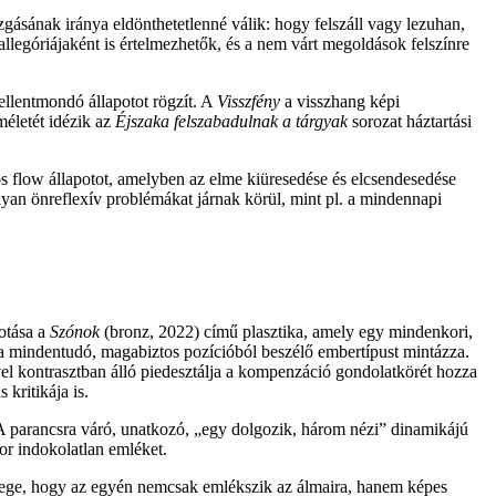
zgásának iránya eldönthetetlenné válik: hogy felszáll vagy lezuhan,
legóriájaként is értelmezhetők, és a nem várt megoldások felszínre
 ellentmondó állapotot rögzít. A
Visszfény
a visszhang képi
méletét idézik az
Éjszaka felszabadulnak a tárgyak
sorozat háztartási
ós flow állapotot, amelyben az elme kiüresedése és elcsendesedése
yan önreflexív problémákat járnak körül, mint pl. a mindennapi
kotása a
Szónok
(bronz, 2022) című plasztika, amely egy mindenkori,
ra a mindentudó, magabiztos pozícióból beszélő embertípust mintázza.
el kontrasztban álló piedesztálja a kompenzáció gondolatkörét hozza
kritikája is.
. A parancsra váró, unatkozó, „egy dolgozik, három nézi” dinamikájú
or indokolatlan emléket.
ege, hogy az egyén nemcsak emlékszik az álmaira, hanem képes