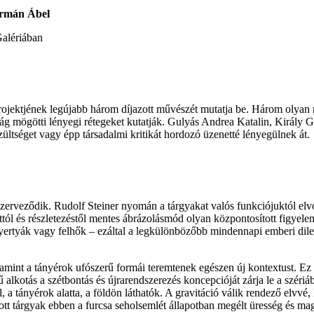
ormán Ábel
Galériában
ő projektjének legújabb három díjazott művészét mutatja be. Három oly
valóság mögötti lényegi rétegeket kutatják. Gulyás Andrea Katalin, Kir
szültséget vagy épp társadalmi kritikát hordozó üzenetté lényegülnek át.
é szerveződik. Rudolf Steiner nyomán a tárgyakat valós funkciójuktól e
ttól és részletezéstől mentes ábrázolásmód olyan központosított figyele
 gyertyák vagy felhők – ezáltal a legkülönbözőbb mindennapi emberi dile
alamint a tányérok ufószerű formái teremtenek egészen új kontextust. Ez a
 alkotás a szétbontás és újrarendszerezés koncepcióját zárja le a szériá
ll, a tányérok alatta, a földön láthatók. A gravitáció válik rendező elvv
ott tárgyak ebben a furcsa seholsemlét állapotban megélt üresség és mag