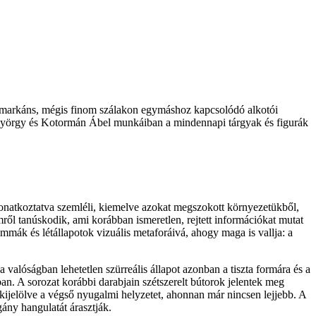
an markáns, mégis finom szálakon egymáshoz kapcsolódó alkotói
ály György és Kotormán Ábel munkáiban a mindennapi tárgyak és figurák
lvonatkoztatva szemléli, kiemelve azokat megszokott környezetükből,
mről tanúskodik, ami korábban ismeretlen, rejtett információkat mutat
mmák és létállapotok vizuális metaforáivá, ahogy maga is vallja: a
 valóságban lehetetlen szürreális állapot azonban a tiszta formára és a
ban. A sorozat korábbi darabjain szétszerelt bútorok jelentek meg
é, kijelölve a végső nyugalmi helyzetet, ahonnan már nincsen lejjebb. A
ány hangulatát árasztják.