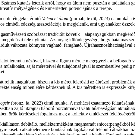
i. Számos kutatás létezik arról, hogy az álom nem pusztán a tudattalan
 kreatív mélységének és kimerítetlen potenciájának a terepe.
imebb rétegeket érintő
Velencei álom
(purhab, textil, 2023) c. munkája 
bos címbéli édesség asszociációja is megjelenik, ami ugyanakkor összeka
agasművészeti szobrászat tradícióit követik – alapanyagukban megkérdő
 megoldásai felé nyit utat. Az anyag különlegessége, hogy hatalmas szob
lárdult változata könnyen vágható, faragható. Újrahasznosíthatóságával
ot teremt a nézővel, hiszen a figura mérete megegyezik a befogadó val
 a műalkotást, saját méreteivel és tulajdonságival is szembesülve pedig 
et.
rejtik magukban, hiszen a kis méret felerősíti az ábrázolt problémák ab
ntéktelenség mibenlétére kérdeznek rá. A kis méretben is expresszív ki
egsír
(bronz, fa, 2022) című munka. A mohácsi csatamező feltárásának
mszédban zajló ukrajnai háború borzalmaival válik húsbavágóan aktuális
közben örök kérdéseket fogalmaz meg a kollektív emlékezet felelősségéről
 a kiállításon debütáló, melléktermékként megmaradt sniccerpengékből ké
gyre kisebb alkotóelemeire bontásának logikájával felépülő ábrákban az a
a kiemelkedni látszó részek és a háttér síkmintája között. Ezeknek a min