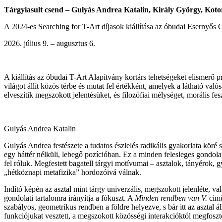
Tárgyiasult csend – Gulyás Andrea Katalin, Király György, Kot
A 2024-es Searching for T-Art díjasok kiállítása az óbudai Esernyős 
július 9. – augusztus 6.
A kiállítás az óbudai T-Art Alapítvány kortárs tehetségeket elismer
világot állít közös térbe és mutat fel értékként, amelyek a látható 
elveszítik megszokott jelentésüket, és filozófiai mélységet, morális fe
Gulyás Andrea Katalin
Gulyás Andrea festészete a tudatos észlelés radikális gyakorlata kör
egy háttér nélküli, lebegő pozícióban. Ez a minden felesleges gondola
fel róluk. Megfestett bagatell tárgyi motívumai – asztalok, tányérok,
„hétköznapi metafizika” hordozóivá válnak.
Indító képén az asztal mint tárgy univerzális, megszokott jelenléte, v
gondolati tartalomra irányítja a fókuszt. A
Minden rendben van V.
című
szabályos, geometrikus rendben a földre helyezve, s bár itt az asztal á
funkciójukat vesztett, a megszokott közösségi interakcióktól megfoszt