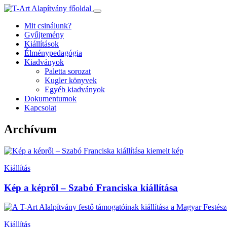
Ugrás
a
Mit csinálunk?
tartalomhoz
Gyűjtemény
Kiállítások
Élménypedagógia
Kiadványok
Paletta sorozat
Kugler könyvek
Egyéb kiadványok
Dokumentumok
Kapcsolat
Archívum
Kiállítás
Kép a képről – Szabó Franciska kiállítása
Kiállítás