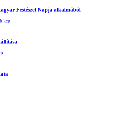
 Magyar Festészet Napja alkalmából
llítása
lata