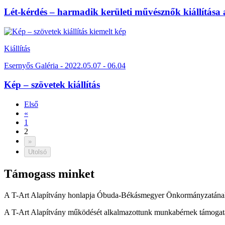
Lét-kérdés – harmadik kerületi művésznők kiállítása 
Kiállítás
Esernyős Galéria - 2022.05.07 - 06.04
Kép – szövetek kiállítás
Első
«
1
2
»
Utolsó
Támogass minket
A T-Art Alapítvány honlapja Óbuda-Békásmegyer Önkormányzatának
A T-Art Alapítvány működését alkalmazottunk munkabérnek támogatás