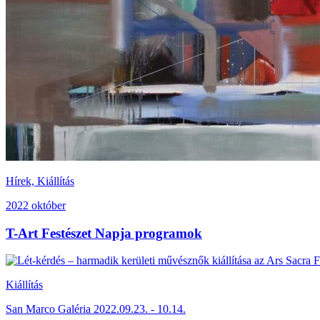
Hírek, Kiállítás
2022 október
T-Art Festészet Napja programok
Kiállítás
San Marco Galéria 2022.09.23. - 10.14.