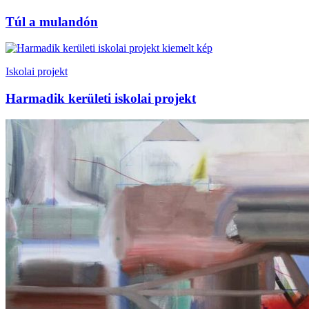
Túl a mulandón
Iskolai projekt
Harmadik kerületi iskolai projekt