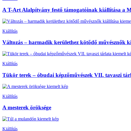
A T-Art Alalpítvány festő támogatóinak kiállítása a
Kiállítás
Változás – harmadik kerülethez kötődő művésznők kiá
Kiállítás
Tükör terek – óbudai képzőművészek VII. tavaszi tár
Kiállítás
A mesterek öröksége
Kiállítás